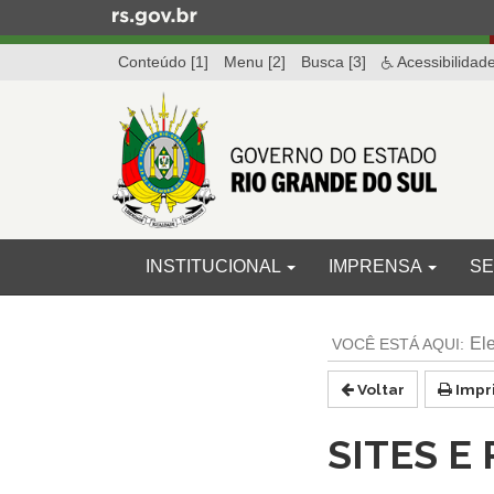
Ir
para
Conteúdo [1]
Menu [2]
Busca [3]
Acessibilidad
o
conteúdo
Ir
para
o
menu
Ir
para
Início
INICIAL
INSTITUCIONAL
IMPRENSA
SE
a
do
busca
menu
Início
do
El
conteúdo
Voltar
Impr
SITES E