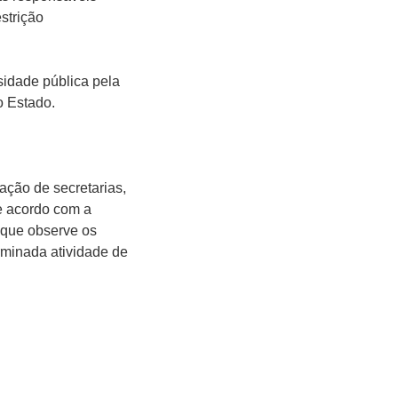
strição
sidade pública pela
o Estado.
ção de secretarias,
de acordo com a
e que observe os
erminada atividade de