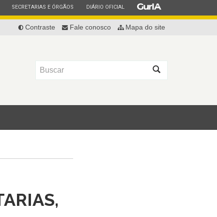
ESTADO
ESTADO
ESTADO
SECRETARIAS E ÓRGÃOS
DIÁRIO OFICIAL
Contraste
Fale conosco
Mapa do site
Buscar
TARIAS,