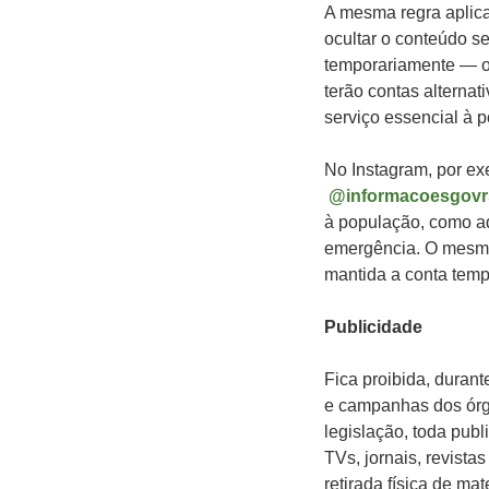
A mesma regra aplica
ocultar o conteúdo se
temporariamente — ob
terão contas alterna
serviço essencial à 
No Instagram, por ex
@informacoesgovr
à população, como aq
emergência. O mesmo
mantida a conta temp
Publicidade
Fica proibida, durant
e campanhas dos órgã
legislação, toda pub
TVs, jornais, revista
retirada física de ma