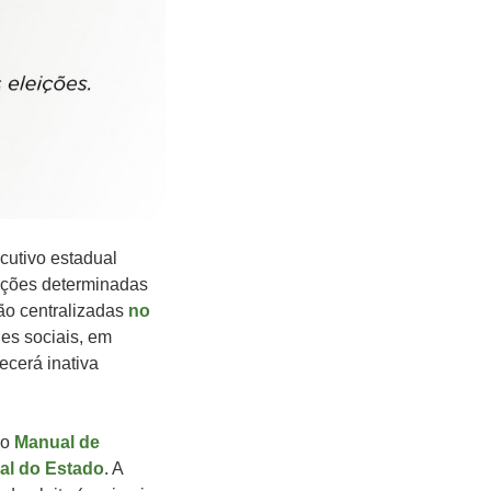
ecutivo estadual
ições determinadas
ão centralizadas
no
des sociais, em
ecerá inativa
no
Manual de
al do Estado
. A