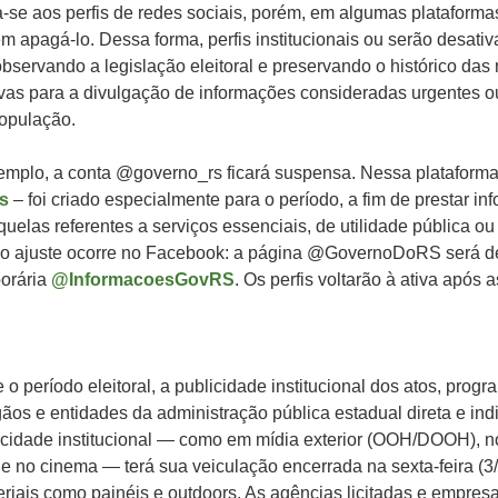
-se aos perfis de redes sociais, porém, em algumas plataformas
m apagá-lo. Dessa forma, perfis institucionais ou serão desati
servando a legislação eleitoral e preservando o histórico das
tivas para a divulgação de informações consideradas urgentes o
população.
emplo, a conta @governo_rs ficará suspensa. Nessa plataforma,
s
– foi criado especialmente para o período, a fim de prestar i
uelas referentes a serviços essenciais, de utilidade pública ou
 ajuste ocorre no Facebook: a página @GovernoDoRS será de
orária
@InformacoesGovRS
. Os perfis voltarão à ativa após a
e o período eleitoral, a publicidade institucional dos atos, progr
os e entidades da administração pública estadual direta e ind
licidade institucional — como em mídia exterior (OOH/DOOH), no 
s e no cinema — terá sua veiculação encerrada na sexta-feira (3/
teriais como painéis e outdoors. As agências licitadas e empre