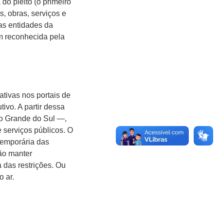
do pleito (o primeiro
s, obras, serviços e
as entidades da
im reconhecida pela
ativas nos portais de
ivo. A partir dessa
io Grande do Sul —,
 serviços públicos. O
 temporária das
ção manter
 das restrições. Ou
o ar.