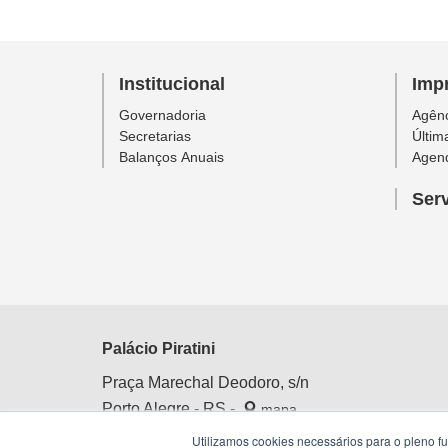
Institucional
Imp
Governadoria
Agênc
Secretarias
Últim
Balanços Anuais
Agen
Ser
Palácio Piratini
Praça Marechal Deodoro, s/n
Porto Alegre - RS -
mapa
Centro Histórico
Utilizamos cookies necessários para o pleno f