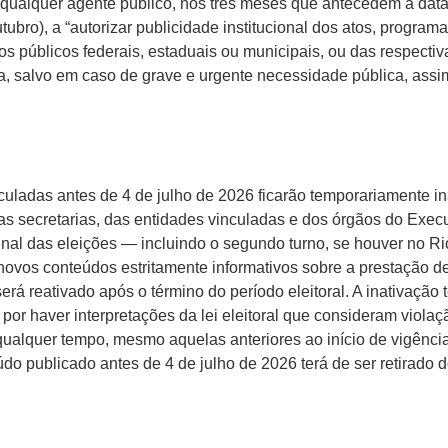
 qualquer agente público, nos três meses que antecedem a data 
tubro), a “autorizar publicidade institucional dos atos, programa
 públicos federais, estaduais ou municipais, ou das respectiv
ta, salvo em caso de grave e urgente necessidade pública, ass
culadas antes de 4 de julho de 2026 ficarão temporariamente in
as secretarias, das entidades vinculadas e dos órgãos do Execut
 final das eleições — incluindo o segundo turno, se houver no R
novos conteúdos estritamente informativos sobre a prestação de
 será reativado após o término do período eleitoral. A inativação
 por haver interpretações da lei eleitoral que consideram viola
 qualquer tempo, mesmo aquelas anteriores ao início de vigência
o publicado antes de 4 de julho de 2026 terá de ser retirado d