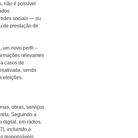
, não é possível
vados
 redes sociais — ou
u de prestação de
 um novo perfil –
nformações relevantes
 a casos de
sativada, sendo
s eleições.
amas, obras, serviços
ireta. Seguindo a
digital, em rádios,
7), incluindo a
sas responsáveis