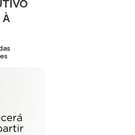
UTIVO
 À
 das
ões