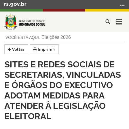
Ir
para
o
Abrir
Alter
conteúdo
a
a
Ir
Início
busca
nave
Eleições 2026
para
do
o
conteúdo
Voltar
Imprimir
menu
Ir
SITES E REDES SOCIAIS DE
para
a
SECRETARIAS, VINCULADAS
busca
E ÓRGÃOS DO EXECUTIVO
ADOTAM MEDIDAS PARA
ATENDER À LEGISLAÇÃO
ELEITORAL