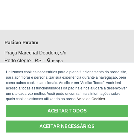
Palácio Piratini
Praça Marechal Deodoro, s/n
Porto Alegre - RS -
mapa
Centro Histórico
Utilizamos cookies necessários para o pleno funcionamento do nosso site,
Fone:
(51) 3210.4100
para aprimorar e personalizar sua experiência durante a navegação, bem
como outros cookies adicionais. Ao clicar em "Aceitar Todos", você terá
acesso a todas as funcionalidades da página e nos ajudará a desenvolver
um site cada vez melhor. Você pode encontrar mais informações sobre
quais cookies estamos utilizando no nosso
Aviso de Cookies
.
ACEITAR TODOS
ACEITAR NECESSÁRIOS
Termos de Uso