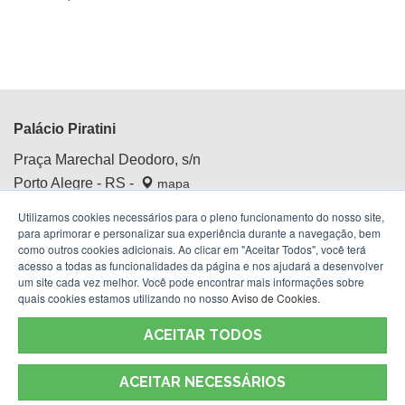
Palácio Piratini
Praça Marechal Deodoro, s/n
Porto Alegre - RS -
mapa
Centro Histórico
Utilizamos cookies necessários para o pleno funcionamento do nosso site,
Fone:
(51) 3210.4100
para aprimorar e personalizar sua experiência durante a navegação, bem
como outros cookies adicionais. Ao clicar em "Aceitar Todos", você terá
acesso a todas as funcionalidades da página e nos ajudará a desenvolver
um site cada vez melhor. Você pode encontrar mais informações sobre
quais cookies estamos utilizando no nosso
Aviso de Cookies
.
ACEITAR TODOS
ACEITAR NECESSÁRIOS
Termos de Uso