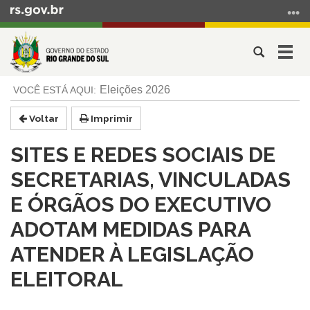
Ir
para
o
Abrir
Alter
conteúdo
a
a
Ir
Início
busca
nave
Eleições 2026
para
do
o
conteúdo
Voltar
Imprimir
menu
Ir
SITES E REDES SOCIAIS DE
para
a
SECRETARIAS, VINCULADAS
busca
E ÓRGÃOS DO EXECUTIVO
ADOTAM MEDIDAS PARA
ATENDER À LEGISLAÇÃO
ELEITORAL